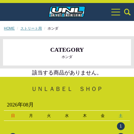
HOME
ストリート用
ホンダ
CATEGORY
ホンダ
該当する商品がありません。
ＵＮＬＡＢＥＬ ＳＨＯＰ
2026年08月
日
月
火
水
木
金
土
1