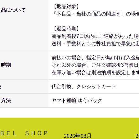
【返品対象】
良品について
「不良品・当社の商品の間違え」の場
【返品時期】
商品到着後7日以内にご連絡があった
送料・手数料ともに弊社負担で早急に
前払いの場合、指定日が無ければ入金
し時期
それ以外の場合、ご注文確認後3営業
在庫が無い場合は別途納期を設定しま
法
代金引換、クレジットカード
し方法
ヤマト運輸 ゆうパック
ＢＥＬ ＳＨＯＰ
2026年08月