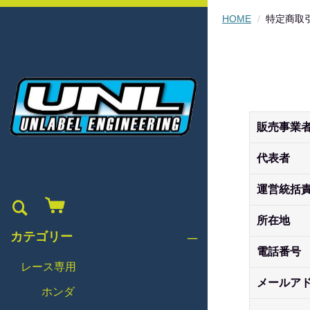
HOME
特定商取
販売事業
代表者
運営統括
所在地
カテゴリー
電話番号
レース専用
メールア
ホンダ