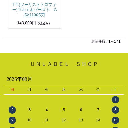
T.T.(ツーリストトロフィ
ー)フルエキゾースト G
SX1100S刀
143,000円
（税込み）
表示件数：1～1 / 1
ＵＮＬＡＢＥＬ ＳＨＯＰ
2026年08月
日
月
火
水
木
金
土
1
2
3
4
5
6
7
8
9
10
11
12
13
14
15